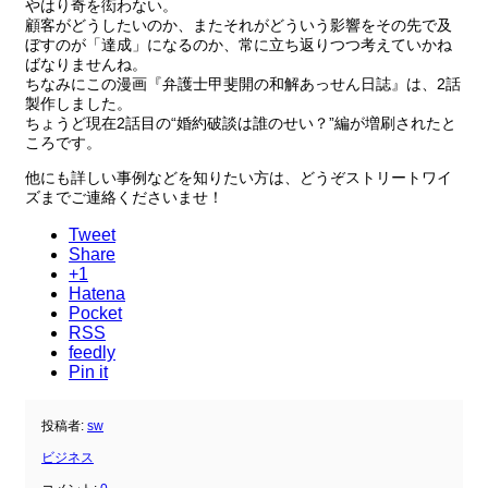
やはり奇を衒わない。
顧客がどうしたいのか、またそれがどういう影響をその先で及
ぼすのが「達成」になるのか、常に立ち返りつつ考えていかね
ばなりませんね。
ちなみにこの漫画『弁護士甲斐開の和解あっせん日誌』は、2話
製作しました。
ちょうど現在2話目の“婚約破談は誰のせい？”編が増刷されたと
ころです。
他にも詳しい事例などを知りたい方は、どうぞストリートワイ
ズまでご連絡くださいませ！
Tweet
Share
+1
Hatena
Pocket
RSS
feedly
Pin it
投稿者:
sw
ビジネス