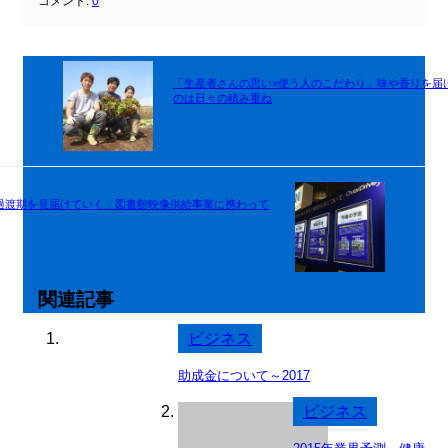
コメント:
0
「生産者さんの思い×使う人のこだわり」味や香りを届
のは日々の積み重ね
過渡期を見届けていく」図書館映像供給事業に携わって
関連記事
ビジネス
助成金について～2017
ビジネス