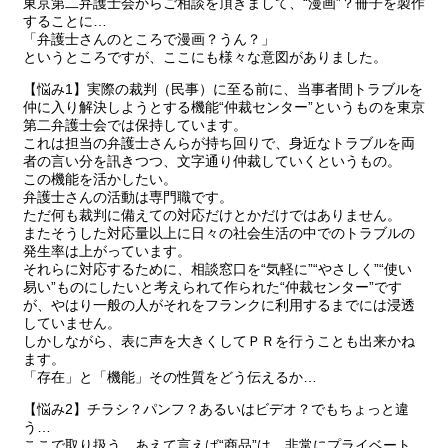
東京第二弁護士会からご相談を頂きまして、“漫画”？冊子を製作
することに…
「弁護士さんのところで漫画？うん？」
というところですが、ここにも様々な意図がありました。
【悩み1】実際の裁判（民事）に至る前に、当事者間トラブルを
仲に入り解決しようとする機能“仲裁センター”というものを東京
第二弁護士会では保持しています。
これは担当の弁護士さんらが持ち回りで、身近なトラブルを両
者の言い分を訊きつつ、文字通り仲裁していくというもの。
この機能を活かしたい。
弁護士さんの活動は専門職です。
ただ何も裁判に備えての対応だけとかだけではありません。
またそうした対応量以上に日々の社会生活の中でのトラブルの
発生率は上がっています。
それらに対応するために、相談窓口を“気軽に”“やさしく”“使い
易い”ものにしたいと考えられて作られた“仲裁センター”です
が、やはり一般の人がそれをフランクに利用するまでには浸透
していません。
しかしながら、表に声を大きくしてＰＲを行うことも出来かね
ます。
「存在」と「機能」その性質をどう伝えるか…
【悩み2】チラシ？パンフ？あるいはビデオ？でもちょっと違
う…
ここで取り扱う、あえて言えば“商品”は、非常にプライベート