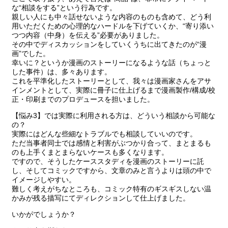
な“相談をする”という行為です。
親しい人にも中々話せないような内容のものも含めて、どう利
用いただくための心理的なハードルを下げていくか、“寄り添い
つつ内容（中身）を伝える”必要がありました。
その中でディスカッションをしていくうちに出てきたのが“漫
画”でした。
幸いに？というか漫画のストーリーになるような話（ちょっと
した事件）は、多々あります。
これを平準化したストーリーとして、我々は漫画家さんをアサ
インメントとして、実際に冊子に仕上げるまで漫画製作/構成/校
正・印刷までのプロデュースを担いました。
【悩み3】では実際に利用される方は、どういう相談から可能な
の？
実際にはどんな些細なトラブルでも相談していいのです。
ただ当事者同士では感情と利害がぶつかり合って、まとまるも
のも上手くまとまらないケースも多くなります。
ですので、そうしたケーススタディを漫画のストーリーに託
し、そしてコミックですから、文章のみと言うよりは頭の中で
イメージしやすい。
難しく考えがちなところも、コミック特有のギスギスしない温
かみが残る描写にてディレクションして仕上げました。
いかがでしょうか？