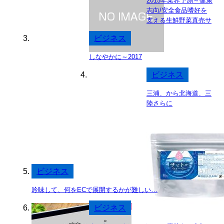
2015年業界予測～健康
志向/安全食品嗜好を
支える生鮮野菜直売サ
イトをスタートしまし
ビジネス
た。
しなやかに～2017
ビジネス
三浦、から北海道、三
陸さらに
ビジネス
吟味して、何をECで展開するかが難しい…
ビジネス