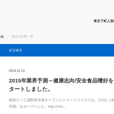
東京下町人形
ホーム
過去の記事一覧
ビジネス
2014.12.13
2015年業界予測～健康志向/安全食品嗜
タートしました。
朝採り！三浦野菜市場オープンストリートワイズでは、12/11
市場」をオープンした。http://miu…