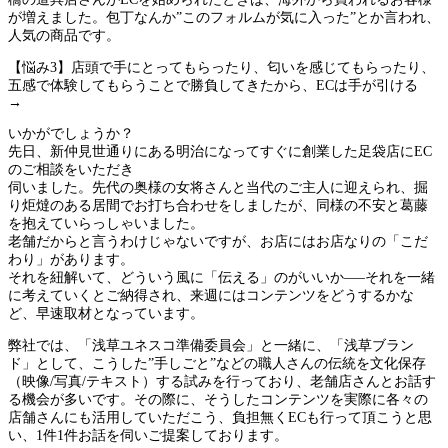
が増えました。包丁なんか”このフォルムが気に入った”とか言われ、
人気の商品です。
【悩み3】店頭で手にとってもらったり、匂いを感じてもらったり、
五感で体験してもらうことで勝負してきたから、ECは手が引ける
→
いかがでしょうか？
先日、新仲見世通りにある明治になってすぐに創業した足袋店にEC
のご相談をいただき
伺いました。先代の奥様の女将さんと当代のご主人に迎えられ、掘
り炬燵のある居間でお打ち合わせをしましたが、同様の不安と葛藤
を抱えていらっしゃいました。
老舗だからと言うわけじゃないですが、お店にはお店なりの「こだ
わり」があります。
それを紐解いて、どういう風に「伝える」のがいいか—–それを一緒
に考えていくとご納得され、来週にはコンテンツをどうするかな
ど、早速取材となっています。
弊社では、「浅草ユネスコ準備委員会」と一緒に、「浅草ブラン
ド」として、こうした”手しごと”などの職人さんの伝統を文化保存
（映像/写真/テキスト）する試みを行っており、老舗店さんとお話す
る機会が多いです。その際に、そうしたコンテンツを実際に各々の
店舗さんにも活用していただこう、負担無くECも行って頂こうと思
い、1件1件お話を伺いご提案しております。