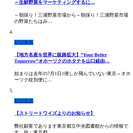
～生鮮野菜をマーケティングするに…
～朝採り！三浦野菜市場から～朝採り！三浦野菜市場
の野菜たちはみ…
ビジネス
【地方名産を世界に販路拡大】”Your Better
Tomorrow”オホーツクのホタテを山口経由…
始まりは去年の7月1日1便しか飛んでいない東京⇔オホ
ーツク紋別便に…
ビジネス
【ストリートワイズよりのお知らせ】
弊社顧客であります東京都立中央図書館からの情報で
す。於：東京都…