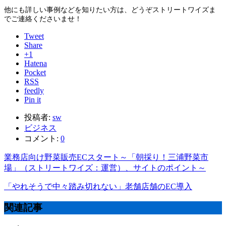
他にも詳しい事例などを知りたい方は、どうぞストリートワイズま
でご連絡くださいませ！
Tweet
Share
+1
Hatena
Pocket
RSS
feedly
Pin it
投稿者:
sw
ビジネス
コメント:
0
業務店向け野菜販売ECスタート～「朝採り！三浦野菜市
場」（ストリートワイズ：運営）、サイトのポイント～
「やれそうで中々踏み切れない」老舗店舗のEC導入
関連記事