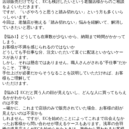
店頭販売だけでなく、ECも検討したいという老舗店様からのご相談
をよくいただきます。
ですが、「いざやろうと思うと踏み切れない」という方も多くいら
っしゃいます。
今回は、老舗店が抱える「踏み切れない」悩みを紐解いて、解消し
ていきたいと思います。
【悩み1】どうしても在庫数が少ないから、納期まで時間がかかって
しまう。
お客様が不満を感じられるのではないか
どうしても手仕事な分、注文いただいて直ぐに配送といかないケー
スがあります。
しかし、それは懸念ではありません。職人さんがされる”手仕事”だか
らこそ、丁寧な
手仕上げが必要だからそうなることを説明していただければ、お客
様もご理解して
いただけます。
【悩み2】ECだと買う人の顔が見えないし、どんな人に買ってもらえ
るかがわからない
のは不安
→確かに、これまで店頭のみで販売されていた場合、お客様の顔が
見えないのは不安かも
しれません。ですが、ECを始めたことによってこれまで出会えなか
ったお客様から問い合わせが増えるケースもあります。浅草の合羽
橋の道具店さんがECを始められたときは、海外から買われるお客様