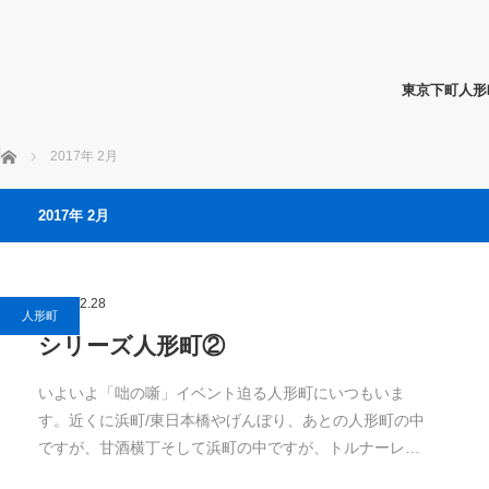
東京下町人形
ホーム
2017年 2月
2017年 2月
2017.02.28
人形町
シリーズ人形町②
いよいよ「咄の噺」イベント迫る人形町にいつもいま
す。近くに浜町/東日本橋やげんぼり、あとの人形町の中
ですが、甘酒横丁そして浜町の中ですが、トルナーレ…