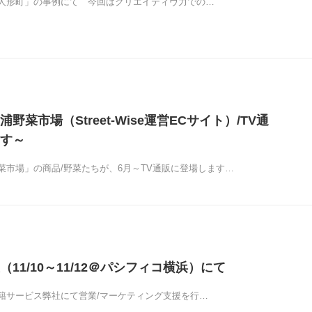
人形町」の事例にて 今回はクリエイティヴ力での…
野菜市場（Street-Wise運営ECサイト）/TV通
す～
菜市場」の商品/野菜たちが、6月～TV通販に登場します…
11/10～11/12＠パシフィコ横浜）にて
籍サービス弊社にて営業/マーケティング支援を行…