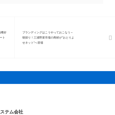
品嗜好
ブランディングはこうやっておこなう～
ート
朝採り！三浦野菜市場の商材が”おとりよ
せネット”へ登場
ステム会社