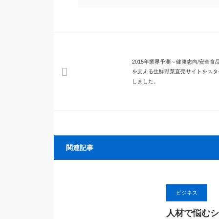
2015年業界予測～健康志向/安全食
を支える生鮮野菜直売サイトをスタ
しました。
関連記事
ビジネス
人材で悩むシ