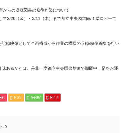
害からの収蔵図書の修復作業について
て2/20（金）～3/11（木）まで都立中央図書館/１階ロビーで
を記録映像として企画構成から作業の模様の収録/映像編集を行い
興味あるかたは、是非一度都立中央図書館まで期間中、足をお運
ket
RSS
feedly
Pin it
ト:
0