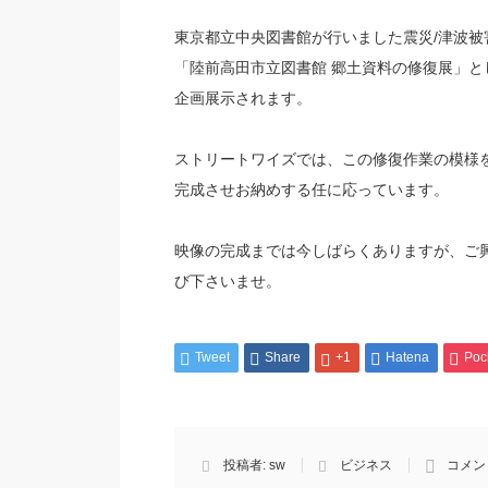
東京都立中央図書館が行いました震災/津波被
「陸前高田市立図書館 郷土資料の修復展」とし
企画展示されます。
ストリートワイズでは、この修復作業の模様
完成させお納めする任に応っています。
映像の完成までは今しばらくありますが、ご
び下さいませ。
Tweet
Share
+1
Hatena
Poc
投稿者:
sw
ビジネス
コメン