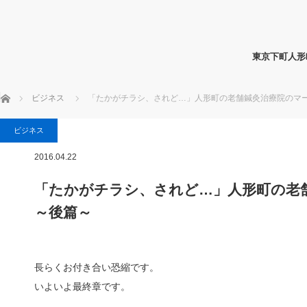
東京下町人形
ホーム
ビジネス
「たかがチラシ、されど…」人形町の老舗鍼灸治療院のマ
ビジネス
2016.04.22
「たかがチラシ、されど…」人形町の老
～後篇～
長らくお付き合い恐縮です。
いよいよ最終章です。