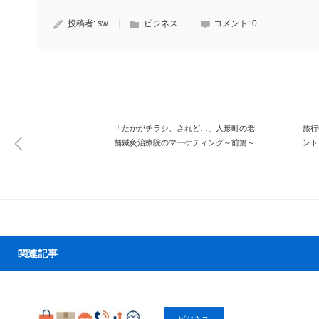
投稿者:
sw
ビジネス
コメント:
0
「たかがチラシ、されど…」人形町の老
旅行
舗鍼灸治療院のマーケティング～前篇～
ント
関連記事